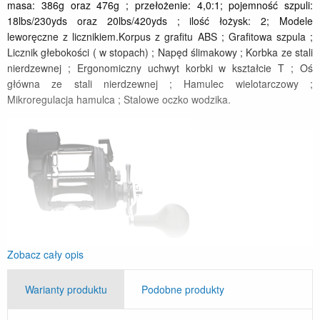
masa: 386g oraz 476g ; przełożenie: 4,0:1; pojemność szpuli:
18lbs/230yds oraz 20lbs/420yds ; ilość łożysk: 2; Modele
leworęczne z licznikiem.Korpus z grafitu ABS ; Grafitowa szpula ;
Licznik głebokości ( w stopach) ; Napęd ślimakowy ; Korbka ze stali
nierdzewnej ; Ergonomiczny uchwyt korbki w kształcie T ; Oś
główna ze stali nierdzewnej ; Hamulec wielotarczowy ;
Mikroregulacja hamulca ; Stalowe oczko wodzika.
Zobacz cały opis
Morski kołowrotek w doskonałym przedziale cenowym. Sprawdzi
się przy połowach większości słonowodnych drapieżników. Dzięki
Warianty produktu
Podobne produkty
wbudowanemu licznikowi głębokości zawsze będziesz wiedział jak
głęboko wędkujesz.